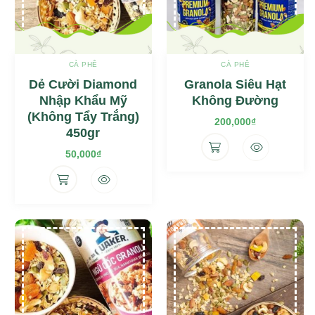
CÀ PHÊ
CÀ PHÊ
Dẻ Cười Diamond
Granola Siêu Hạt
Nhập Khẩu Mỹ
Không Đường
(không Tẩy Trắng)
200,000
₫
450gr
50,000
₫