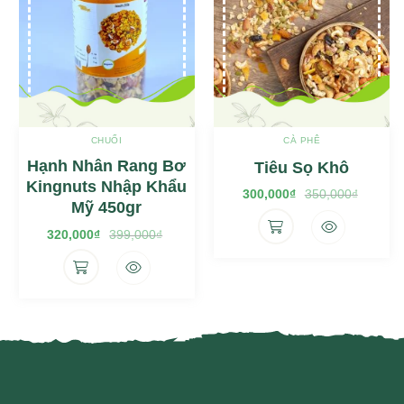
CHUỐI
CÀ PHÊ
Hạnh Nhân Rang Bơ
Tiêu Sọ Khô
Kingnuts Nhập Khẩu
300,000
₫
350,000
₫
Giá
Giá
Mỹ 450gr
gốc
hiện
là:
tại
350,000₫.
là:
320,000
₫
399,000
₫
Giá
Giá
300,000₫.
gốc
hiện
là:
tại
399,000₫.
là:
320,000₫.