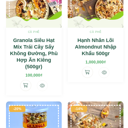
CÀ PHÊ
CÀ PHÊ
Granola Siêu Hạt
Hạnh Nhân Lõi
Mix Trái Cây Sấy
Almondnut Nhập
Không Đường, Phù
Khẩu 500gr
Hợp Ăn Kiêng
1,000,000
₫
(500gr)
100,000
₫
-20%
-14%