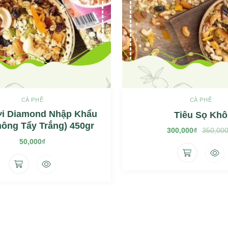
CÀ PHÊ
CÀ PHÊ
i Diamond Nhập Khẩu
Tiêu Sọ Khô
ông Tẩy Trắng) 450gr
300,000
₫
350,00
Giá
Giá
gốc
hiện
50,000
₫
là:
tại
350,000
là:
300,000