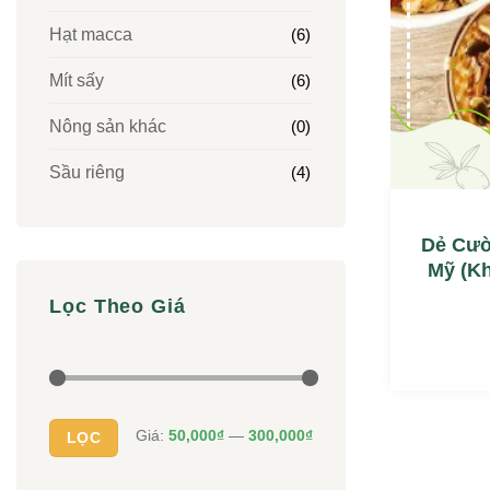
Hạt macca
(6)
Mít sấy
(6)
Nông sản khác
(0)
Sầu riêng
(4)
Dẻ Cườ
Mỹ (kh
Lọc Theo Giá
Giá
Giá
tối
tối
thiểu
đa
Giá:
50,000₫
—
300,000₫
LỌC