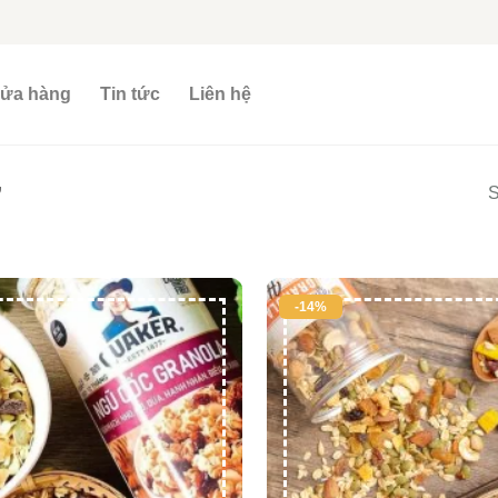
ửa hàng
Tin tức
Liên hệ
”
S
-14%