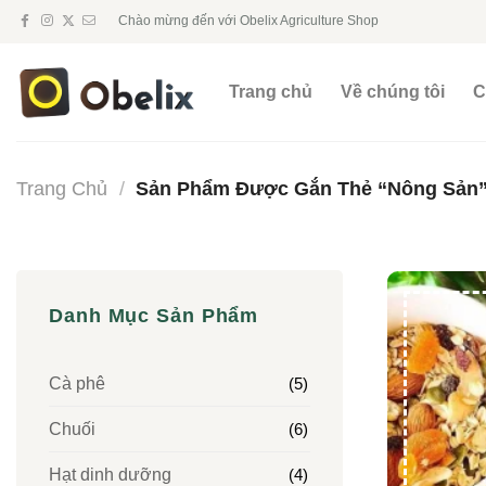
Chuyển
Chào mừng đến với Obelix Agriculture Shop
đến
nội
Trang chủ
Về chúng tôi
C
dung
Trang Chủ
/
Sản Phẩm Được Gắn Thẻ “Nông Sản
Danh Mục Sản Phẩm
Cà phê
(5)
Chuối
(6)
Hạt dinh dưỡng
(4)